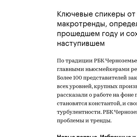
Ключевые спикеры от 
макротренды, опреде
прошедшем году и со
наступившем
По традиции РБК Черноземье
главными ньюсмейкерами рег
Более 100 представителей за
всех уровней, крупных произв
рассказали о работе на фон
становятся константой, и сво
турбулентности. РБК Чернозе
проблемы и тренды.
Новые первые. Избранные и 