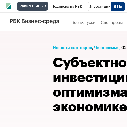
Подписка на РБК
Инвестиции
РБК Вино
Спорт
Школа управления
Все выпуски
Спецпроект
Национальные проекты
Город
Стил
Кредитные рейтинги
Франшизы
Га
Новости партнеров
⁠,
Черноземье
,
02
Проверка контрагентов
Политика
Э
Субъектно
инвестици
оптимизма.
экономике