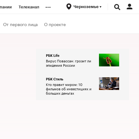
...
Черноземье
пании
Телеканал
ионеры
От первого лица
О проекте
вания
РБК Life
Вирус Повассан: грозит ли
личной валюты
эпидемия России
РБК Стиль
Кто правит миром: 10
фильмов об инвестициях и
больших деньгах