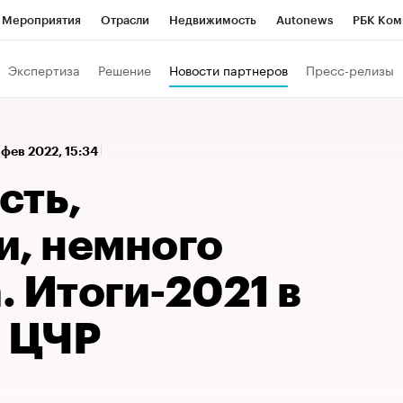
Мероприятия
Отрасли
Недвижимость
Autonews
РБК Ком
 РБК
РБК Образование
РБК Курсы
РБК Life
Тренды
Виз
Экспертиза
Решение
Новости партнеров
Пресс-релизы
ь
Крипто
РБК Бизнес-среда
Дискуссионный клуб
Исследо
зета
Спецпроекты СПб
Конференции СПб
Спецпроекты
 фев 2022, 15:34
кономика
Бизнес
Технологии и медиа
Финансы
Рынок на
сть,
и, немного
 Итоги-2021 в
 ЦЧР